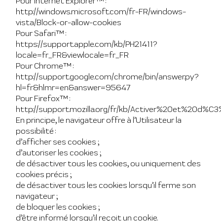
Pour Internet Explorer™ :
http://windows.microsoft.com/fr-FR/windows-
vista/Block-or-allow-cookies
Pour Safari™ :
https://support.apple.com/kb/PH21411?
locale=fr_FR&viewlocale=fr_FR
Pour Chrome™ :
http://support.google.com/chrome/bin/answer.py?
hl=fr&hlmr=en&answer=95647
Pour Firefox™ :
http://support.mozilla.org/fr/kb/Activer%20et%20d%
En principe, le navigateur offre à l’Utilisateur la
possibilité :
d’afficher ses cookies ;
d’autoriser les cookies ;
de désactiver tous les cookies, ou uniquement des
cookies précis ;
de désactiver tous les cookies lorsqu’il ferme son
navigateur ;
de bloquer les cookies ;
d’être informé lorsqu’il reçoit un cookie.